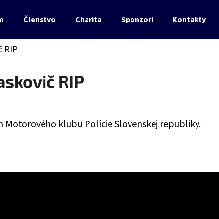
m
Členstvo
Charita
Sponzori
Kontakty
č RIP
Čo potrebujete nájsť?
askovič RIP
HĽADAŤ
n Motorového klubu Polície Slovenskej republiky.