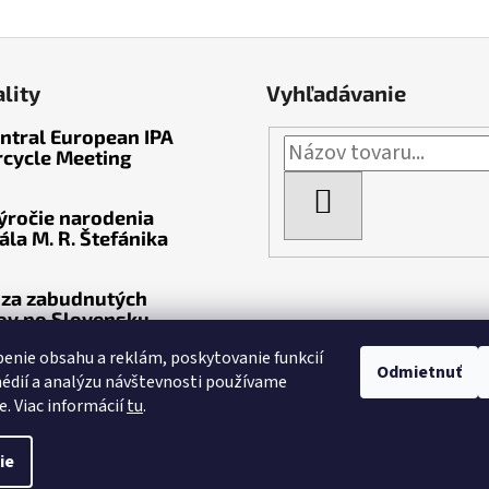
lity
Vyhľadávanie
entral European IPA
cycle Meeting
HĽADAŤ
výročie narodenia
ála M. R. Štefánika
 za zabudnutých
ov po Slovensku
enie obsahu a reklám, poskytovanie funkcií
Odmietnuť
édií a analýzu návštevnosti používame
e. Viac informácií
tu
.
lovenskej republiky
. Všetky práva vyhradené.
Upraviť
ie