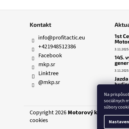
Z
á
Kontakt
Aktua
p
ä
1st C
info
@
profitactic.eu
Motor
t
+421948512386
i
3.11.2025
Facebook
e
145. 
gener
mkp.sr
3.11.2025
Linktree
Jazda
@mkp.sr
hrdin
26.6.2025
Na prispôsob
sociálnych m
súbory cooki
Copyright 2026
Motorový klub Polície S
cookies
Nastaven