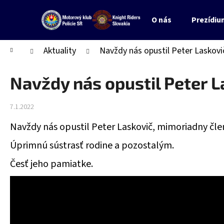
K
Prejsť
o
na
O nás
Prezídiu
Späť
Späť
š
obsah
do
do
í
Domov
Aktuality
Navždy nás opustil Peter Laskovi
obchodu
obchodu
k
Navždy nás opustil Peter L
7.1.2022
Navždy nás opustil Peter Laskovič, mimoriadny čle
Úprimnú sústrasť rodine a pozostalým.
Česť jeho pamiatke.