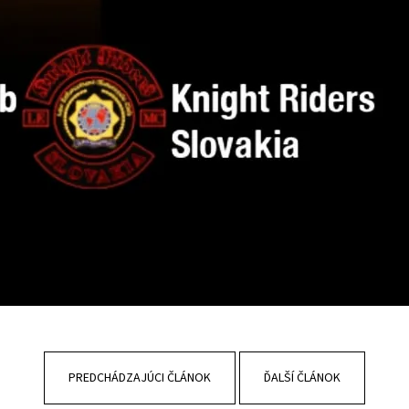
PREDCHÁDZAJÚCI ČLÁNOK
ĎALŠÍ ČLÁNOK