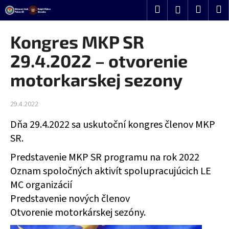
K
Prejsť
Hľadať
Nákup
M
Prihlásenie
o
na
Späť
Späť
košík
š
obsah
Kongres MKP SR
í
Č
29.4.2022 – otvorenie
k
o
motorkarskej sezony
p
o
29.4.2022
t
r
Dňa 29.4.2022 sa uskutoční kongres členov MKP
e
SR.
b
Predstavenie MKP SR programu na rok 2022
u
Oznam spoločných aktivít spolupracujúcich LE
j
MC organizácií
e
Predstavenie nových členov
t
Otvorenie motorkárskej sezóny.
e
n