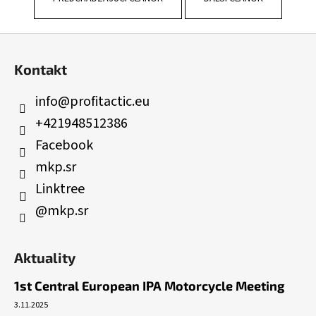
Z
á
Kontakt
p
ä
info
@
profitactic.eu
t
+421948512386
i
Facebook
e
mkp.sr
Linktree
@mkp.sr
Aktuality
1st Central European IPA Motorcycle Meeting
3.11.2025