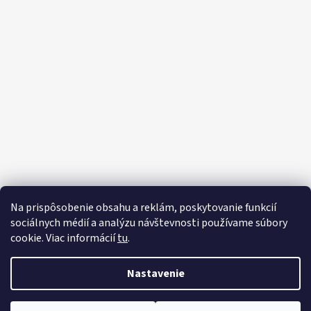
Na prispôsobenie obsahu a reklám, poskytovanie funkcií
sociálnych médií a analýzu návštevnosti používame súbory
cookie. Viac informácií
tu
.
Vytvoril Shoptet
Nastavenie
Copyright 2026
Motorový klub Polície
Slovenskej republiky
. Všetky práva vyhradené.