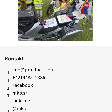
Z
á
Kontakt
p
ä
info
@
profitactic.eu
t
+421948512386
i
Facebook
e
mkp.sr
Linktree
@mkp.sr