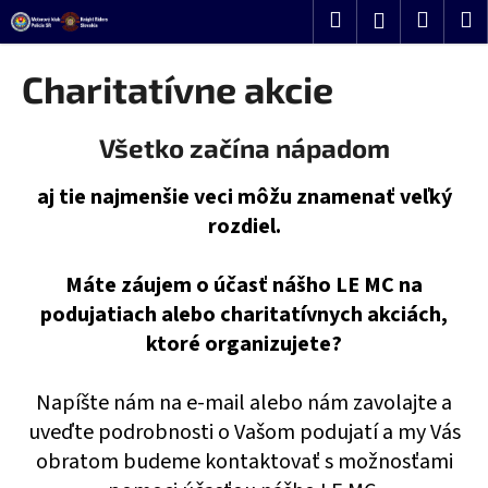
K
Prejsť
Hľadať
Nákup
M
Prihlásenie
o
na
Späť
Späť
košík
š
obsah
Charitatívne akcie
í
Č
k
Všetko začína nápadom
o
p
aj tie najmenšie veci môžu znamenať veľký
o
rozdiel.
t
r
Máte záujem o účasť nášho LE MC na
e
podujatiach alebo charitatívnych akciách,
b
ktoré organizujete?
u
j
e
Napíšte nám na e-mail alebo nám zavolajte a
t
uveďte podrobnosti o Vašom podujatí a my Vás
e
obratom budeme kontaktovať s možnosťami
n