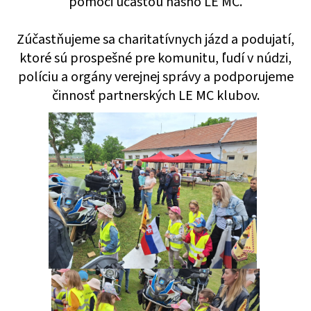
pomoci účasťou nášho LE MC.
á
j
Zúčastňujeme sa charitatívnych jázd a podujatí,
s
ktoré sú prospešné pre komunitu, ľudí v núdzi,
ť
políciu a orgány verejnej správy a podporujeme
?
činnosť partnerských LE MC klubov.
HĽADAŤ