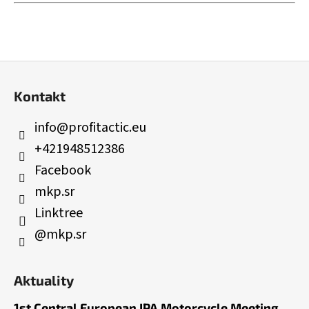
Z
á
Kontakt
p
ä
info
@
profitactic.eu
t
+421948512386
i
Facebook
e
mkp.sr
Linktree
@mkp.sr
Aktuality
1st Central European IPA Motorcycle Meeting