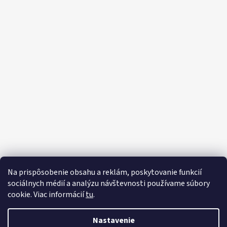
Na prispôsobenie obsahu a reklám, poskytovanie funkcií
sociálnych médií a analýzu návštevnosti používame súbory
cookie. Viac informácií
tu
.
Vytvoril Shoptet
Nastavenie
Copyright 2026
Motorový klub Polície