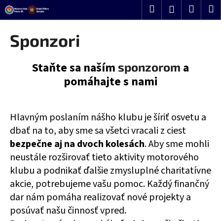
K
Prejsť
Hľadať
Nákup
M
Prihlásenie
o
na
Späť
Späť
košík
š
obsah
Sponzori
í
Č
k
Staňte sa naším
a
sponzorom
o
p
pomáhajte s nami
o
t
Hlavným poslaním nášho klubu je šíriť osvetu a
r
e
dbať na to, aby sme sa všetci vracali z ciest
b
bezpečne aj na dvoch kolesách
. Aby sme mohli
u
neustále rozširovať tieto aktivity motorového
j
klubu a podnikať ďalšie zmysluplné charitatívne
e
akcie, potrebujeme vašu pomoc. Každý finančný
t
dar nám pomáha realizovať nové projekty a
e
posúvať našu činnosť vpred.
n