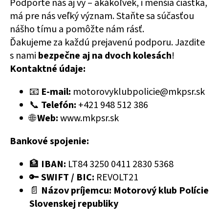
Podporte nás aj vy – akákoľvek, i menšia čiastka,
á
má pre nás veľký význam. Staňte sa súčasťou
j
nášho tímu a pomôžte nám rásť.
s
Ďakujeme za každú prejavenú podporu. Jazdite
ť
s nami
bezpečne aj na dvoch kolesách
!
?
Kontaktné údaje:
📧
E-mail:
motorovyklubpolicie@mkpsr.sk
📞
Telefón:
+421 948 512 386
🌐
Web:
www.mkpsr.sk
HĽADAŤ
Bankové spojenie:
🏦
IBAN:
LT84 3250 0411 2830 5368
🔑
SWIFT / BIC:
REVOLT21
📄
Názov príjemcu:
Motorový klub Polície
Slovenskej republiky