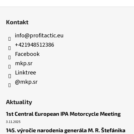
Z
á
Kontakt
p
ä
info
@
profitactic.eu
t
+421948512386
i
Facebook
e
mkp.sr
Linktree
@mkp.sr
Aktuality
1st Central European IPA Motorcycle Meeting
3.11.2025
145. výročie narodenia generála M. R. Štefánika