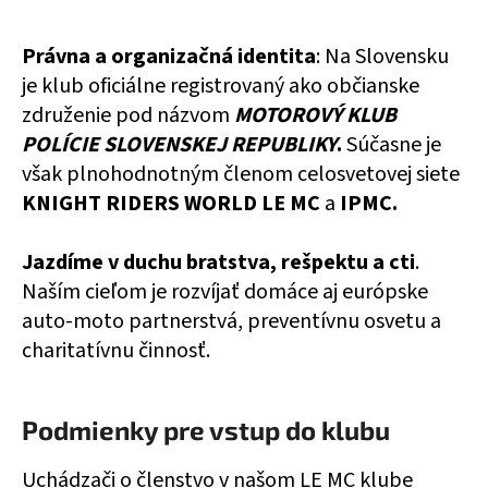
á
j
Právna a organizačná identita
: Na Slovensku
s
je klub oficiálne registrovaný ako občianske
ť
združenie pod názvom
MOTOROVÝ KLUB
?
POLÍCIE SLOVENSKEJ REPUBLIKY
.
Súčasne je
však plnohodnotným členom celosvetovej siete
KNIGHT RIDERS WORLD LE MC
a
IPMC.
Jazdíme v duchu bratstva, rešpektu a cti
.
HĽADAŤ
Naším cieľom je rozvíjať domáce aj európske
auto-moto partnerstvá, preventívnu osvetu a
charitatívnu činnosť.
Podmienky pre vstup do klubu
Uchádzači o členstvo v našom LE MC klube