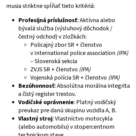
musia striktne spĺňať tieto kritériá:
Profesijná príslušnosť
: Aktívna alebo
bývalá služba (výsluhový dôchodok /
čestný odchod) v zložkách:
Policajný zbor SR + členstvo
v
International police association
(IPA)
– Slovenská sekcia
ZVJS SR + členstvo
(IPA)
Vojenská polícia SR
+ členstvo
(IPA)
Bezúhonnosť
: Absolútna morálna integrita
a čistý register trestov.
Vodičské oprávnenie
: Platný vodičský
preukaz pre danú skupinu vozidla A, B.
Vlastný stroj
: Vlastníctvo motocykla
(alebo automobilu) v stopercentnom
technickom stave.