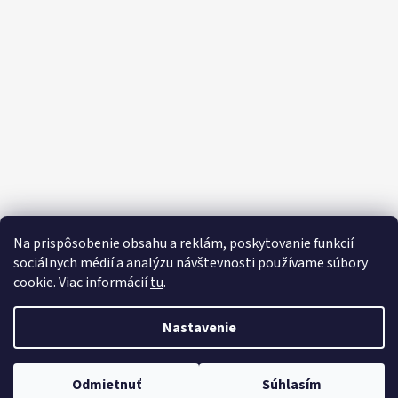
Na prispôsobenie obsahu a reklám, poskytovanie funkcií
sociálnych médií a analýzu návštevnosti používame súbory
cookie. Viac informácií
tu
.
Vytvoril Shoptet
Nastavenie
Copyright 2026
Motorový klub Polície
Slovenskej republiky
. Všetky práva vyhradené.
Upraviť nastavenie cookies
Odmietnuť
Súhlasím