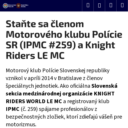
K
Prejsť
Hľadať
Nákup
M
Prihlásenie
o
na
Späť
Späť
košík
š
obsah
Staňte sa členom
í
Č
Motorového klubu Polície
k
o
SR (IPMC #259) a Knight
p
Riders LE MC
o
t
r
Motorový klub Polície Slovenskej republiky
e
vznikol v apríli 2014 v Bratislave z členov
b
špeciálnych jednotiek. Ako oficiálna
Slovenská
u
sekcia medzinárodnej organizácie KNIGHT
j
RIDERS WORLD
LE MC
a registrovaný klub
e
IPMC
(č. 259) spájame profesionálov z
t
bezpečnostných zložiek, ktorí zdieľajú vášeň pre
e
motorizmus.
n