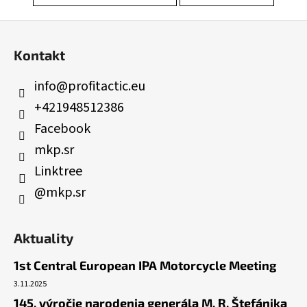
á
Z
j
á
s
Kontakt
p
ť
ä
info
@
profitactic.eu
?
t
+421948512386
i
Facebook
e
mkp.sr
HĽADAŤ
Linktree
@mkp.sr
Aktuality
1st Central European IPA Motorcycle Meeting
3.11.2025
145. výročie narodenia generála M. R. Štefánika