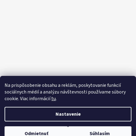
Na prispôsobenie obsahu a reklám, poskytovanie funkcií
sociálnych médií a analýzu návštevnosti používame súbory
cookie. Viac informácií
tu
.
Vytvoril Shoptet
Nastavenie
Copyright 2026
Motorový klub Polície
Slovenskej republiky
. Všetky práva vyhradené.
Upraviť nastavenie cookies
Odmietnuť
Súhlasím