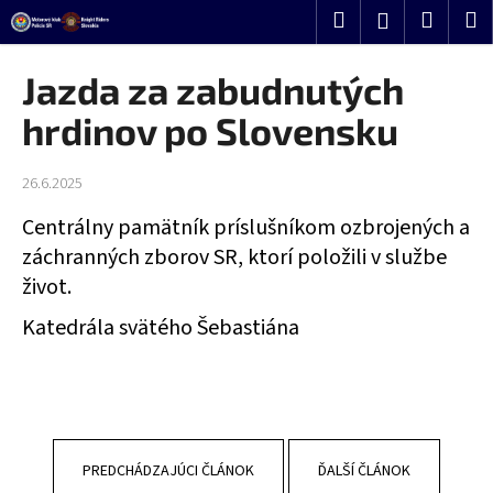
K
Prejsť
Hľadať
Nákup
M
Prihlásenie
o
na
Späť
Späť
košík
š
obsah
Jazda za zabudnutých
í
Č
hrdinov po Slovensku
k
o
p
26.6.2025
o
Centrálny pamätník príslušníkom ozbrojených a
t
záchranných zborov SR,
ktorí položili v službe
r
život.
e
b
Katedrála svätého Šebastiána
u
j
e
t
e
PREDCHÁDZAJÚCI ČLÁNOK
ĎALŠÍ ČLÁNOK
n