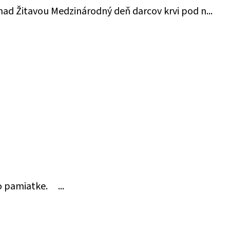
nad Žitavou Medzinárodný deň darcov krvi pod n...
ho pamiatke. ...