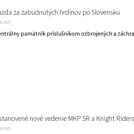
azda za zabudnutých hrdinov po Slovensku
.6.2025
ntrálny pamätník príslušníkom ozbrojených a záchranný
stanovené nové vedenie MKP SR a Knight Riders
.6.2025