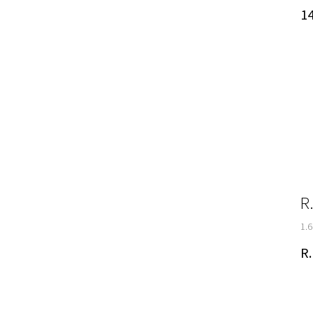
14
R
1.6
R.