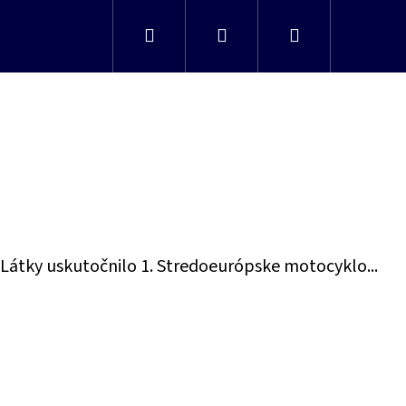
Hľadať
Prihlásenie
Nákupný
košík
 Látky uskutočnilo 1. Stredoeurópske motocyklo...