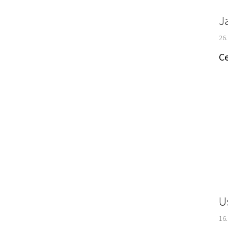
J
26
Ce
U
16