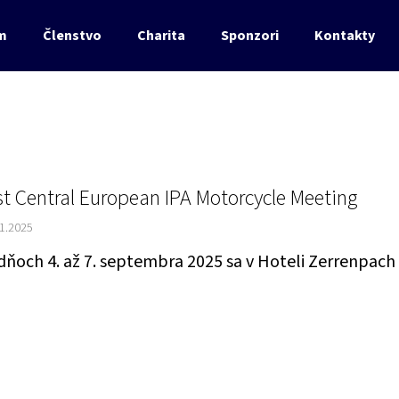
m
Členstvo
Charita
Sponzori
Kontakty
Čo potrebujete nájsť?
HĽADAŤ
st Central European IPA Motorcycle Meeting
11.2025
dňoch 4. až 7. septembra 2025 sa v Hoteli Zerrenpach